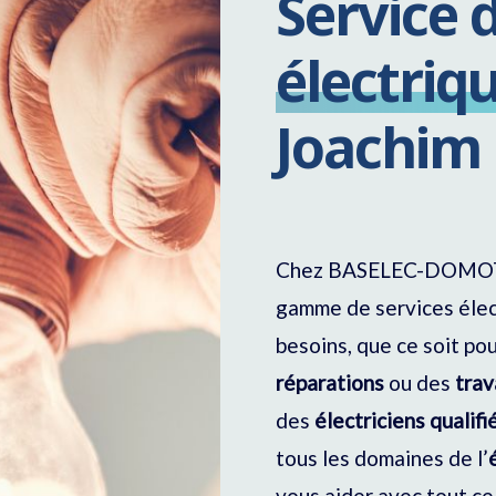
Service 
électriq
Joachim
Chez BASELEC-DOMOTIQ
gamme de services élec
besoins, que ce soit po
réparations
ou des
trav
des
électriciens qualifi
tous les domaines de l’
vous aider avec tout ce 