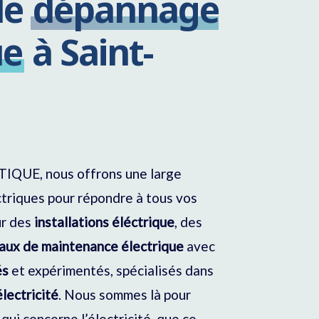
de
dépannage
ue
à Saint-
UE, nous offrons une large
triques pour répondre à tous vos
ur des
installations éléctrique
, des
aux de maintenance
électrique
avec
és
et expérimentés, spécialisés dans
électricité
. Nous sommes là pour
qui concerne l’électricité, que ce